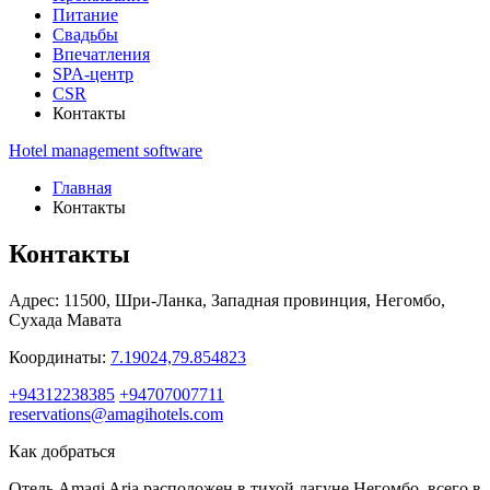
Питание
Свадьбы
Впечатления
SPA-центр
CSR
Контакты
Hotel management software
Главная
Контакты
Контакты
Адрес:
11500, Шри-Ланка,
Западная провинция,
Негомбо,
Сухада Мавата
Координаты:
7.19024,79.854823
+94312238385
+94707007711
reservations@amagihotels.com
Как добраться
Отель Amagi Aria расположен в тихой лагуне Негомбо, всего в