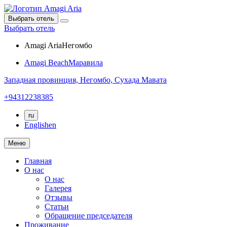
Выбрать отель
Выбрать отель
Amagi Aria
Негомбо
Amagi Beach
Маравила
Западная провинция,
Негомбо,
Сухада Мавата
+94312238385
ru
English
en
Меню
Главная
О нас
О нас
Галерея
Отзывы
Статьи
Обращение председателя
Проживание