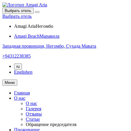
Выбрать отель
Выбрать отель
Amagi Aria
Негомбо
Amagi Beach
Маравила
Западная провинция,
Негомбо,
Сухада Мавата
+94312238385
ru
English
en
Меню
Главная
О нас
О нас
Галерея
Отзывы
Статьи
Обращение председателя
Проживание